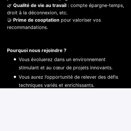
🌿
Qualité de vie au travail
: compte épargne-temps,
droit à la déconnexion, etc.
🤝
Prime de cooptation
pour valoriser vos
recommandations.
Pourquoi nous rejoindre ?
Vous évoluerez dans un environnement
stimulant et au cœur de projets innovants.
Vous aurez l’opportunité de relever des défis
techniques variés et enrichissants.
Vous rejoindrez une équipe passionnée et
dynamique où votre expertise fera toute la
différence.
Prêt(e) à relever le défi ?
Postulez dès maintenant et contribuez à façonner