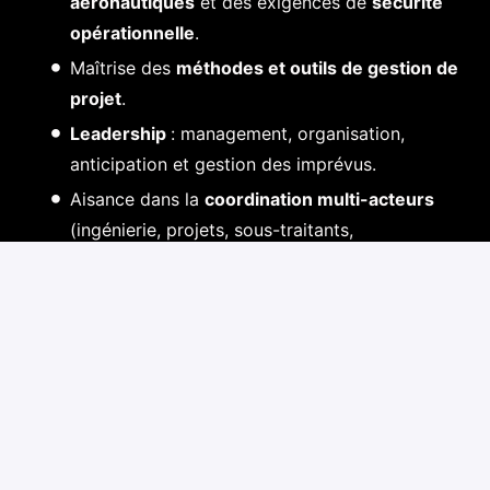
aéronautiques
et des exigences de
sécurité
opérationnelle
.
Maîtrise des
méthodes et outils de gestion de
projet
.
Leadership
: management, organisation,
anticipation et gestion des imprévus.
Aisance dans la
coordination multi-acteurs
(ingénierie, projets, sous-traitants,
organismes).
Polyvalence
et capacité à
structurer ou
améliorer des processus
.
Expérience appréciée dans le
déploiement
d’opérations sur sites variés
.