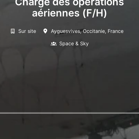
Chargé des opérations
aériennes (F/H)
Sur site
Ayguesvives
,
Occitanie
,
France
Space & Sky