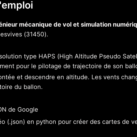
d'emploi
génieur mécanique de vol et simulation numér
uesvives (31450).
olution type HAPS (High Altitude Pseudo Satell
ment pour le pilotage de trajectoire de son ba
ée et descendre en altitude. Les vents changea
toire du ballon.
OON de Google
o (.json) en python pour créer des cartes de v