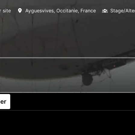
r site
Ayguesvives
,
Occitanie
,
France
Stage/Alte
ler